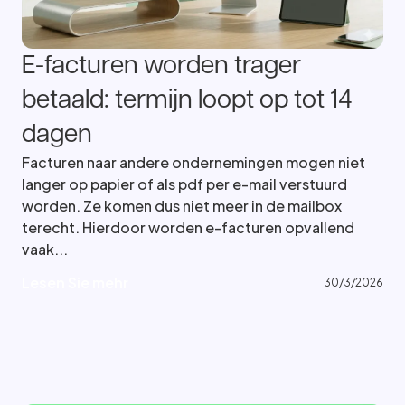
E-facturen worden trager
betaald: termijn loopt op tot 14
dagen
Facturen naar andere ondernemingen mogen niet
langer op papier of als pdf per e-mail verstuurd
worden. Ze komen dus niet meer in de mailbox
terecht. Hierdoor worden e-facturen opvallend
vaak...
L
e
s
e
n
S
i
e
m
e
h
r
L
e
s
e
n
S
i
e
m
e
h
r
30/3/2026