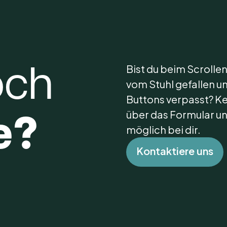
Bist du beim Scrolle
och
vom Stuhl gefallen u
Buttons verpasst? Ke
über das Formular un
e?
möglich bei dir.
K
o
n
t
a
k
t
i
e
r
e
u
n
s
K
o
n
t
a
k
t
i
e
r
e
u
n
s