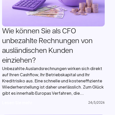
Wie können Sie als CFO
unbezahlte Rechnungen von
ausländischen Kunden
einziehen?
Unbezahlte Auslandsrechnungen wirken sich direkt
auf Ihren Cashflow, Ihr Betriebskapital und Ihr
Kreditrisiko aus. Eine schnelle und kosteneffiziente
Wiederherstellung ist daher unerlässlich. Zum Glück
gibt es innerhalb Europas Verfahren, die...
L
e
s
e
n
S
i
e
m
e
h
r
L
e
s
e
n
S
i
e
m
e
h
r
24/3/2026