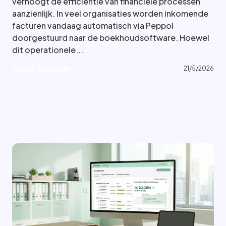
verhoogt de efficiëntie van financiële processen
aanzienlijk. In veel organisaties worden inkomende
facturen vandaag automatisch via Peppol
doorgestuurd naar de boekhoudsoftware. Hoewel
dit operationele...
L
e
s
e
n
S
i
e
m
e
h
r
L
e
s
e
n
S
i
e
m
e
h
r
21/5/2026