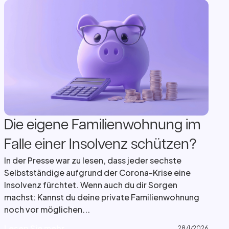
Die eigene Familienwohnung im
Falle einer Insolvenz schützen?
In der Presse war zu lesen, dass jeder sechste
Selbstständige aufgrund der Corona-Krise eine
Insolvenz fürchtet. Wenn auch du dir Sorgen
machst: Kannst du deine private Familienwohnung
noch vor möglichen...
L
e
s
e
n
S
i
e
m
e
h
r
L
e
s
e
n
S
i
e
m
e
h
r
28/1/2026