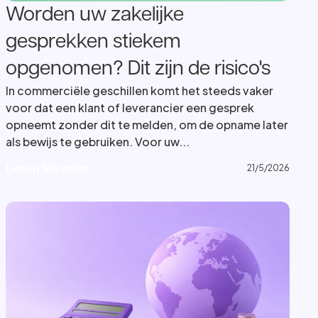
Worden uw zakelijke
gesprekken stiekem
opgenomen? Dit zijn de risico's
In commerciële geschillen komt het steeds vaker
voor dat een klant of leverancier een gesprek
opneemt zonder dit te melden, om de opname later
als bewijs te gebruiken. Voor uw...
L
e
s
e
n
S
i
e
m
e
h
r
L
e
s
e
n
S
i
e
m
e
h
r
21/5/2026