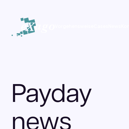
V
o
r
g
e
h
e
n
s
w
e
i
s
e
C
a
s
e
s
N
e
w
s
K
o
V
o
r
g
e
h
e
n
s
w
e
i
s
e
C
a
s
e
s
N
e
w
s
K
o
Payday
news