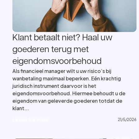
Klant betaalt niet? Haal uw
goederen terug met
eigendomsvoorbehoud
Als financieel manager wilt u uw risico’s bij
wanbetaling maximaal beperken. Eén krachtig
juridisch instrument daarvoor is het
eigendomsvoorbehoud. Hiermee behoudt u de
eigendom van geleverde goederen totdat de
klant...
L
e
s
e
n
S
i
e
m
e
h
r
L
e
s
e
n
S
i
e
m
e
h
r
21/5/2026