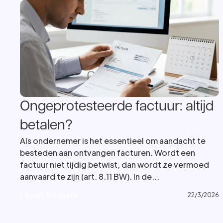
Ongeprotesteerde factuur: altijd
betalen?
Als ondernemer is het essentieel om aandacht te
besteden aan ontvangen facturen. Wordt een
factuur niet tijdig betwist, dan wordt ze vermoed
aanvaard te zijn (art. 8.11 BW). In de...
L
e
s
e
n
S
i
e
m
e
h
r
L
e
s
e
n
S
i
e
m
e
h
r
22/3/2026