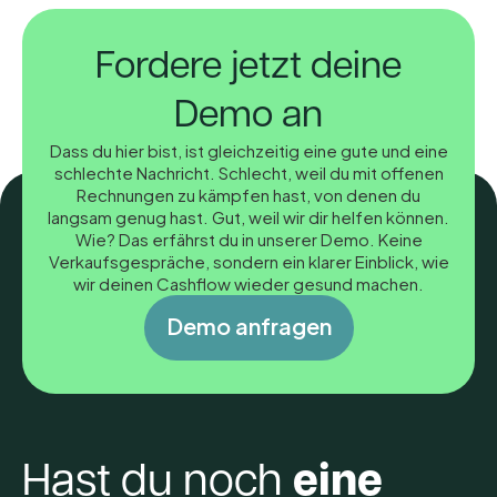
Fordere jetzt deine
Demo an
Dass du hier bist, ist gleichzeitig eine gute und eine
schlechte Nachricht. Schlecht, weil du mit offenen
Rechnungen zu kämpfen hast, von denen du
langsam genug hast. Gut, weil wir dir helfen können.
Wie? Das erfährst du in unserer Demo. Keine
Verkaufsgespräche, sondern ein klarer Einblick, wie
wir deinen Cashflow wieder gesund machen.
D
e
m
o
a
n
f
r
a
g
e
n
D
e
m
o
a
n
f
r
a
g
e
n
Hast du noch
eine