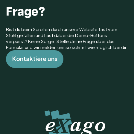
Frage?
Bist du beim Scrollen durch unsere Website fast vom
Stuhl gefallen und hast dabei die Demo-Buttons
verpasst? Keine Sorge. Stelle deine Frage über das
Formular und wir melden uns so schnell wie möglich bei dir.
K
o
n
t
a
k
t
i
e
r
e
u
n
s
K
o
n
t
a
k
t
i
e
r
e
u
n
s