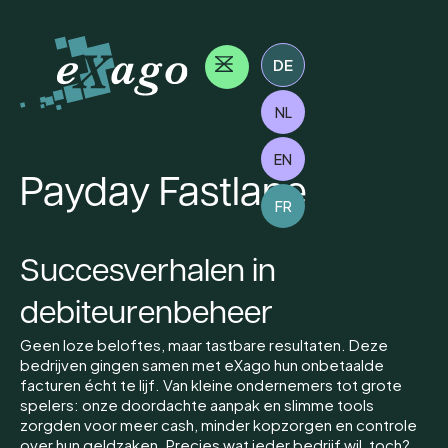
DE
NL
EN
Payday Fastlane
FR
Succesverhalen in
debiteurenbeheer
Geen loze beloftes, maar tastbare resultaten. Deze
bedrijven gingen samen met eXago hun onbetaalde
facturen écht te lijf. Van kleine ondernemers tot grote
spelers: onze doordachte aanpak en slimme tools
zorgden voor meer cash, minder kopzorgen en controle
over hun geldzaken. Precies wat ieder bedrijf wil, toch?