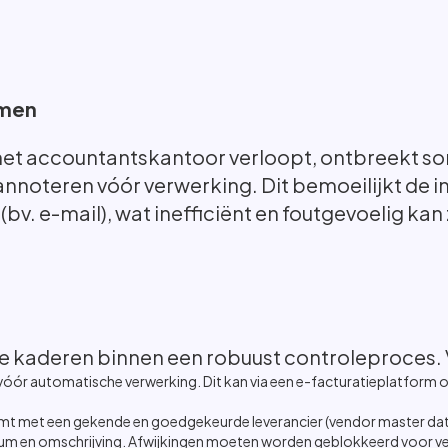
emen
a het accountantskantoor verloopt, ontbreekt s
annoteren vóór verwerking. Dit bemoeilijkt de i
v. e-mail), wat inefficiënt en foutgevoelig kan z
 te kaderen binnen een robuust controleproces. 
óór automatische verwerking. Dit kan via een e-facturatieplatform 
omt met een gekende en goedgekeurde leverancier (vendor master dat
um en omschrijving. Afwijkingen moeten worden geblokkeerd voor ve