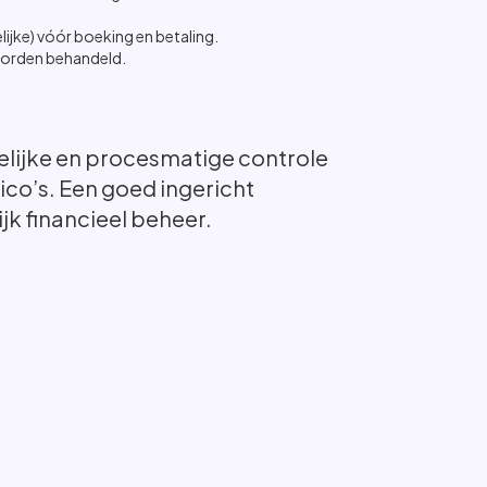
jke) vóór boeking en betaling.
worden behandeld.
nselijke en procesmatige controle
ico’s. Een goed ingericht
k financieel beheer.