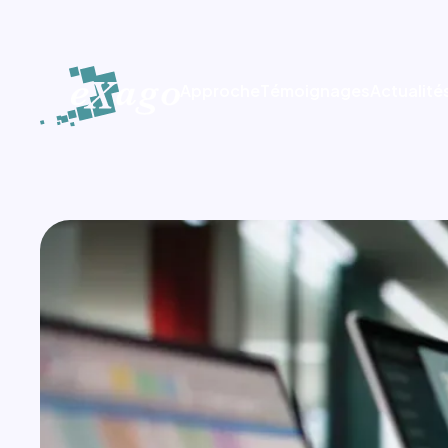
A
p
p
r
o
c
h
e
T
é
m
o
i
g
n
a
g
e
s
A
c
t
u
a
l
i
t
é
A
p
p
r
o
c
h
e
T
é
m
o
i
g
n
a
g
e
s
A
c
t
u
a
l
i
t
é