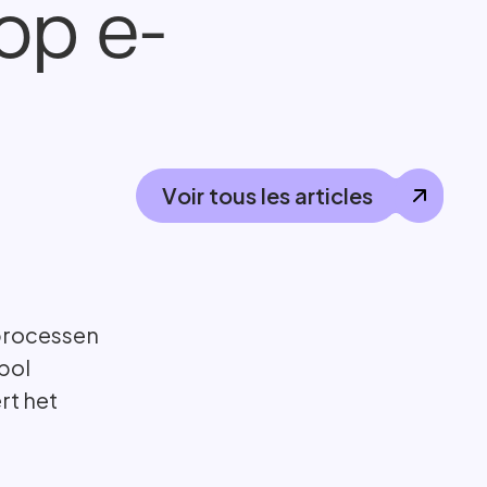
op e-
V
o
i
r
t
o
u
s
l
e
s
a
r
t
i
c
l
e
s
V
o
i
r
t
o
u
s
l
e
s
a
r
t
i
c
l
e
s
 processen
pol
rt het