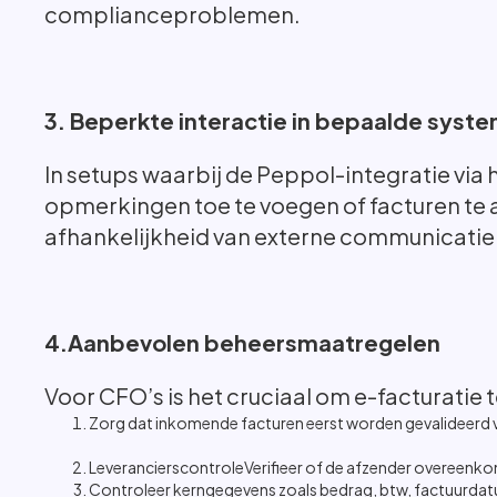
complianceproblemen.
3. Beperkte interactie in bepaalde syst
In setups waarbij de Peppol-integratie vi
opmerkingen toe te voegen of facturen te 
afhankelijkheid van externe communicatie (b
4.Aanbevolen beheersmaatregelen
Voor CFO’s is het cruciaal om e-facturatie
Zorg dat inkomende facturen eerst worden gevalideerd v
LeverancierscontroleVerifieer of de afzender overeenk
Controleer kerngegevens zoals bedrag, btw, factuurdat