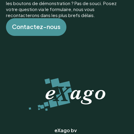
les boutons de démonstration ? Pas de souci. Posez
votre question via le formulaire, nous vous
recontacterons dans les plus brefs délais.
C
o
n
t
a
c
t
e
z
-
n
o
u
s
C
o
n
t
a
c
t
e
z
-
n
o
u
s
eXago bv