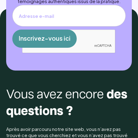
témoignages authentiques issus de la pratique.
I
n
s
c
r
i
v
e
z
-
v
o
u
s
i
c
i
I
n
s
c
r
i
v
e
z
-
v
o
u
s
i
c
i
Vous avez encore
des
questions ?
Après avoir parcouru notre site web, vous n’avez pas
trouvé ce que vous cherchiez et vous n’avez pas trouvé