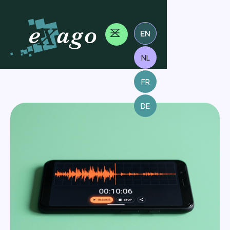
EN
NL
FR
DE