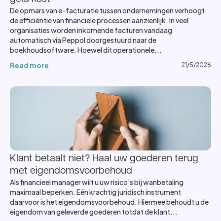
De opmars van e-facturatie tussen ondernemingen verhoogt
de efficiëntie van financiële processen aanzienlijk. In veel
organisaties worden inkomende facturen vandaag
automatisch via Peppol doorgestuurd naar de
boekhoudsoftware. Hoewel dit operationele...
Read more
21/5/2026
Klant betaalt niet? Haal uw goederen terug
met eigendomsvoorbehoud
Als financieel manager wilt u uw risico’s bij wanbetaling
maximaal beperken. Eén krachtig juridisch instrument
daarvoor is het eigendomsvoorbehoud. Hiermee behoudt u de
eigendom van geleverde goederen totdat de klant...