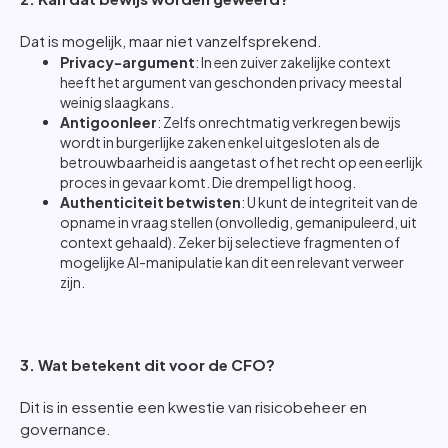
Dat is mogelijk, maar niet vanzelfsprekend.
Privacy-argument
: In een zuiver zakelijke context
heeft het argument van geschonden privacy meestal
weinig slaagkans.
Antigoonleer
: Zelfs onrechtmatig verkregen bewijs
wordt in burgerlijke zaken enkel uitgesloten als de
betrouwbaarheid is aangetast of het recht op een eerlijk
proces in gevaar komt. Die drempel ligt hoog.
Authenticiteit betwisten
: U kunt de integriteit van de
opname in vraag stellen (onvolledig, gemanipuleerd, uit
context gehaald). Zeker bij selectieve fragmenten of
mogelijke AI-manipulatie kan dit een relevant verweer
zijn.
3. Wat betekent dit voor de CFO?
Dit is in essentie een kwestie van risicobeheer en
governance.