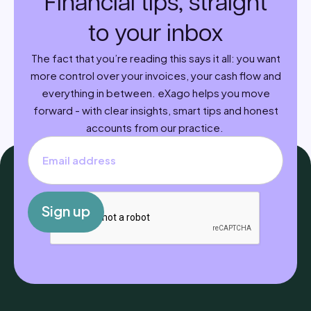
Financial tips, straight
to your inbox
The fact that you’re reading this says it all: you want
more control over your invoices, your cash flow and
everything in between. eXago helps you move
forward - with clear insights, smart tips and honest
accounts from our practice.
S
i
g
n
u
p
S
i
g
n
u
p