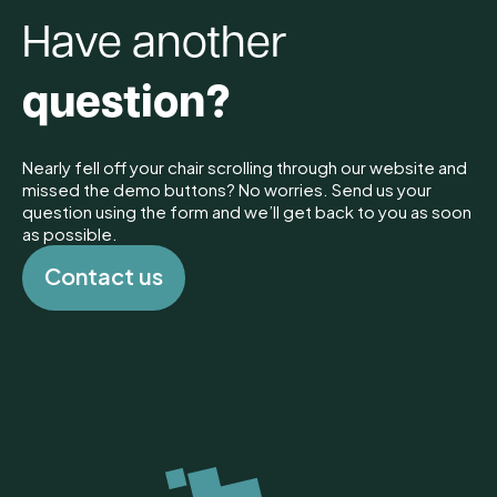
Have another
question?
Nearly fell off your chair scrolling through our website and
missed the demo buttons? No worries. Send us your
question using the form and we’ll get back to you as soon
as possible.
C
o
n
t
a
c
t
u
s
C
o
n
t
a
c
t
u
s